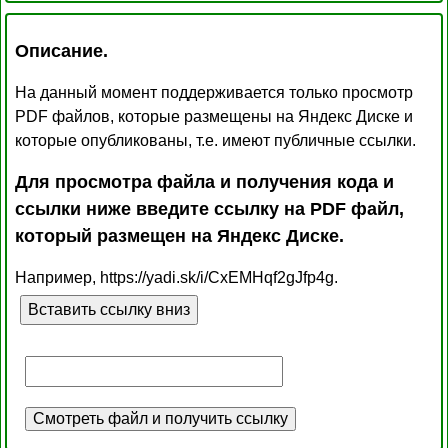
Описание.
На данный момент поддерживается только просмотр
PDF файлов, которые размещены на Яндекс Диске и
которые опубликованы, т.е. имеют публичные ссылки.
Для просмотра файла и получения кода и
ссылки ниже введите ссылку на PDF файл,
который размещен на Яндекс Диске.
Например, https://yadi.sk/i/CxEMHqf2gJfp4g.
Вставить ссылку вниз