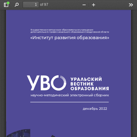
of 97
Toggle
Find
Zoom
Zoom
Too
Sidebar
Out
In
Государственное автономное образовательное учреждение 
дополнительного профессионального образования Свердловской области 
«
Институт развития образования»
научно-методический электронный сборник
декабрь 2022