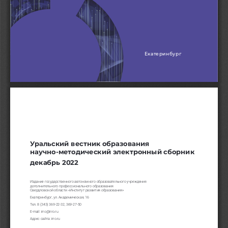
Екатеринбург
Уральский вестник образования
научно-методический электронный сборник 
декабрь 2022
Издание государственного автономного образовательного учреждения 
дополнительного профессионального образования 
Свердловской области «Институт развития образования»
Екатеринбург, ул. Академическая, 16
Тел. 8 (343) 369-22-32, 369-27-50
E-mail: irro@irro.ru 
Адрес сайта: irro.ru